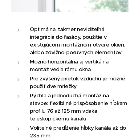
Optimálna, takmer neviditeľná
integrácia do fasády, použitie v
existujúcom montážnom otvore okien,
alebo zdvižno-posuvných elementov
Možno horizontálna aj vertikálna
montáž vedľa rámu okna
Pre zvýšený prietok vzduchu je možné
použiť dve mriežky
Rýchla a jednoduchá montáž na
stavbe: flexibilné prispôsobenie hĺbkam
profilu 76 až 125 mm vďaka
teleskopickému kanálu
Voliteľné predĺženie hĺbky kanála až do
235 mm