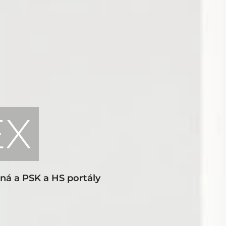
EX
kná a PSK a HS portály